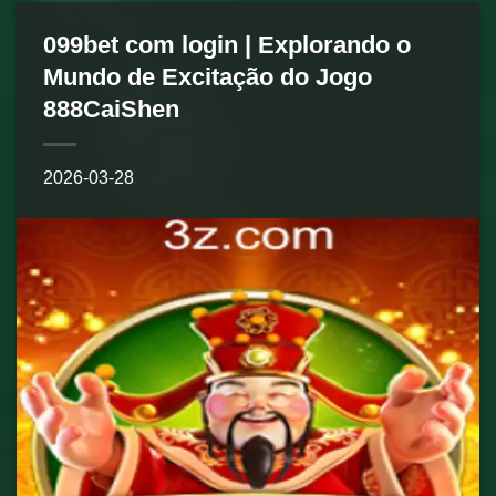
099bet com login | Explorando o
Mundo de Excitação do Jogo
888CaiShen
2026-03-28