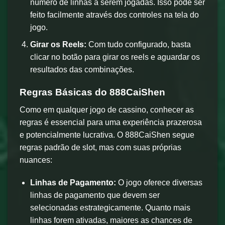
número de linhas a serem jogadas. Isso pode ser
feito facilmente através dos controles na tela do
jogo.
Girar os Reels:
Com tudo configurado, basta
clicar no botão para girar os reels e aguardar os
resultados das combinações.
Regras Básicas do 888CaiShen
Como em qualquer jogo de cassino, conhecer as
regras é essencial para uma experiência prazerosa
e potencialmente lucrativa. O 888CaiShen segue
regras padrão de slot, mas com suas próprias
nuances:
Linhas de Pagamento:
O jogo oferece diversas
linhas de pagamento que devem ser
selecionadas estrategicamente. Quanto mais
linhas forem ativadas, maiores as chances de