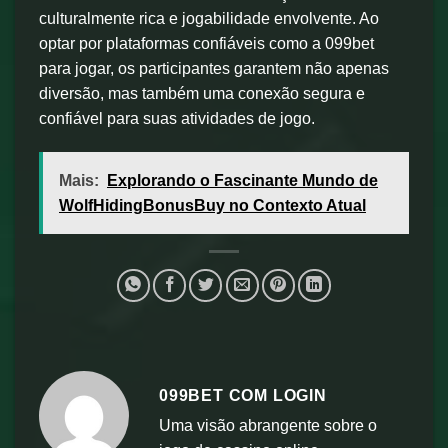
culturalmente rica e jogabilidade envolvente. Ao
optar por plataformas confiáveis como a 099bet
para jogar, os participantes garantem não apenas
diversão, mas também uma conexão segura e
confiável para suas atividades de jogo.
Mais:
Explorando o Fascinante Mundo de
WolfHidingBonusBuy no Contexto Atual
099BET COM LOGIN
Uma visão abrangente sobre o