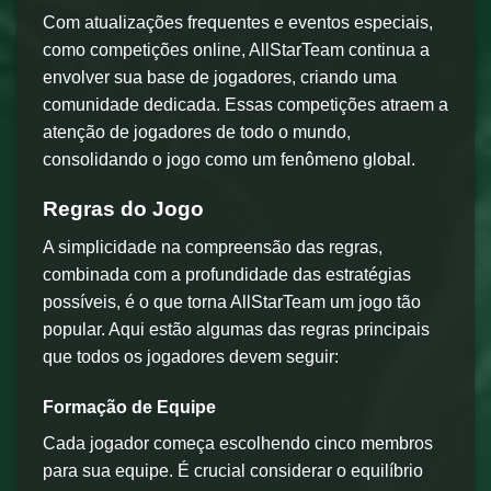
Com atualizações frequentes e eventos especiais,
como competições online, AllStarTeam continua a
envolver sua base de jogadores, criando uma
comunidade dedicada. Essas competições atraem a
atenção de jogadores de todo o mundo,
consolidando o jogo como um fenômeno global.
Regras do Jogo
A simplicidade na compreensão das regras,
combinada com a profundidade das estratégias
possíveis, é o que torna AllStarTeam um jogo tão
popular. Aqui estão algumas das regras principais
que todos os jogadores devem seguir:
Formação de Equipe
Cada jogador começa escolhendo cinco membros
para sua equipe. É crucial considerar o equilíbrio