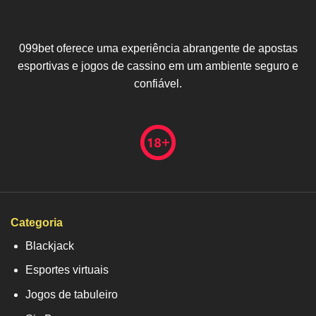
099bet oferece uma experiência abrangente de apostas
esportivas e jogos de cassino em um ambiente seguro e
confiável.
Categoria
Blackjack
Esportes virtuais
Jogos de tabuleiro