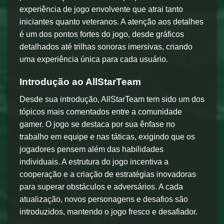
experiência de jogo envolvente que atrai tanto
iniciantes quanto veteranos. A atenção aos detalhes
é um dos pontos fortes do jogo, desde gráficos
detalhados até trilhas sonoras imersivas, criando
uma experiência única para cada usuário.
Introdução ao AllStarTeam
Desde sua introdução, AllStarTeam tem sido um dos
tópicos mais comentados entre a comunidade
gamer. O jogo se destaca por sua ênfase no
trabalho em equipe e nas táticas, exigindo que os
jogadores pensem além das habilidades
individuais. A estrutura do jogo incentiva a
cooperação e a criação de estratégias inovadoras
para superar obstáculos e adversários. A cada
atualização, novos personagens e desafios são
introduzidos, mantendo o jogo fresco e desafiador.