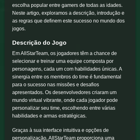
escolha popular entre gamers de todas as idades.
Neste artigo, exploramos a descrição, introdução e
as regras que definem este sucesso no mundo dos
jogos.
Descrição do Jogo
Em AllStarTeam, os jogadores têm a chance de
selecionar e treinar uma equipe composta por
personagens, cada um com habilidades únicas. A
sinergia entre os membros do time é fundamental
para o sucesso nas missões e desafios
apresentados. Os desenvolvedores criaram um
mundo virtual vibrante, onde cada jogador pode
personalizar seu time, escolhendo entre várias
habilidades e armas estratégicas.
Graças à sua interface intuitiva e opções de
personalização, AllStarTeam proporciona uma