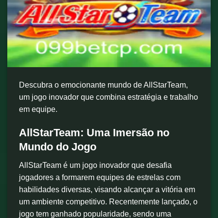
Descubra o emocionante mundo de AllStarTeam,
um jogo inovador que combina estratégia e trabalho
em equipe.
AllStarTeam: Uma Imersão no
Mundo do Jogo
AllStarTeam é um jogo inovador que desafia
jogadores a formarem equipes de estrelas com
habilidades diversas, visando alcançar a vitória em
um ambiente competitivo. Recentemente lançado, o
jogo tem ganhado popularidade, sendo uma