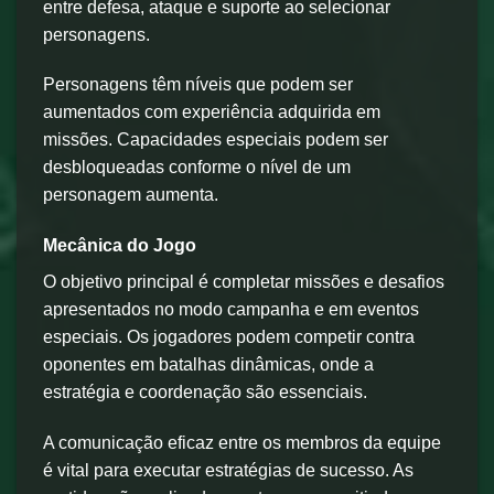
entre defesa, ataque e suporte ao selecionar
personagens.
Personagens têm níveis que podem ser
aumentados com experiência adquirida em
missões. Capacidades especiais podem ser
desbloqueadas conforme o nível de um
personagem aumenta.
Mecânica do Jogo
O objetivo principal é completar missões e desafios
apresentados no modo campanha e em eventos
especiais. Os jogadores podem competir contra
oponentes em batalhas dinâmicas, onde a
estratégia e coordenação são essenciais.
A comunicação eficaz entre os membros da equipe
é vital para executar estratégias de sucesso. As