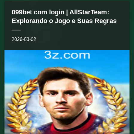
099bet com login | AllStarTeam:
Explorando o Jogo e Suas Regras
2026-03-02