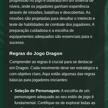
progressão no jogo é baseada em um sistema de
níveis, onde os jogadores ganham experiência
através de missões, batalhas e descobertas. As
missões são projetadas para desafiar o intelecto e
teste de habilidades de combate dos jogadores. A
preparação cuidadosa e a escolha de
equipamentos adequados são essenciais para o
sucesso.
Regras do Jogo Dragon
Comprender as regras é crucial para se destacar
em Dragon. Cada movimento deve ser estratégico e
com objetivo claro. Aqui estão algumas das regras
básicas para jogadores iniciantes:
Seleção de Personagem:
A escolha de um
personagem adequado ao seu estilo de jogo é
fundamental. Certifique-se de explorar todas as