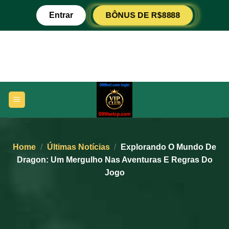
Ir
BÔNUS DE R$8888
Entrar
para
o
conteúdo
Home
/
Últimas Notícias
/
Explorando O Mundo De
Dragon: Um Mergulho Nas Aventuras E Regras Do
Jogo