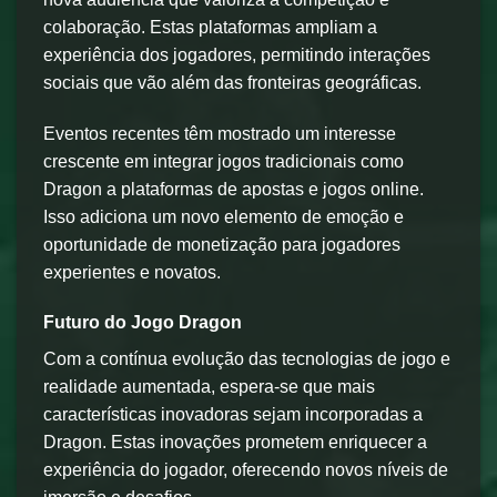
colaboração. Estas plataformas ampliam a
experiência dos jogadores, permitindo interações
sociais que vão além das fronteiras geográficas.
Eventos recentes têm mostrado um interesse
crescente em integrar jogos tradicionais como
Dragon a plataformas de apostas e jogos online.
Isso adiciona um novo elemento de emoção e
oportunidade de monetização para jogadores
experientes e novatos.
Futuro do Jogo Dragon
Com a contínua evolução das tecnologias de jogo e
realidade aumentada, espera-se que mais
características inovadoras sejam incorporadas a
Dragon. Estas inovações prometem enriquecer a
experiência do jogador, oferecendo novos níveis de