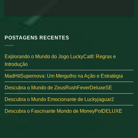
POSTAGENS RECENTES
Explorando o Mundo do Jogo LuckyCatII: Regras e
Introdução
MadHitSupernova: Um Mergulho na Ação e Estratégia
Descubra o Mundo de ZeusRushFeverDeluxeSE
Descubra o Mundo Emocionante de Luckyjaguar2
Descubra o Fascinante Mundo de MoneyPotDELUXE