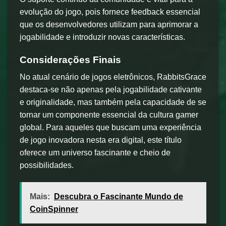
evolução do jogo, pois fornece feedback essencial
que os desenvolvedores utilizam para aprimorar a
jogabilidade e introduzir novas características.
Considerações Finais
No atual cenário de jogos eletrônicos, RabbitsGrace
destaca-se não apenas pela jogabilidade cativante
e originalidade, mas também pela capacidade de se
tornar um componente essencial da cultura gamer
global. Para aqueles que buscam uma experiência
de jogo inovadora nesta era digital, este título
oferece um universo fascinante e cheio de
possibilidades.
Mais:
Descubra o Fascinante Mundo de
CoinSpinner