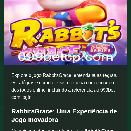
Explore o jogo RabbitsGrace, entenda suas regras,
estratégias e como ele se relaciona com o mundo
dos jogos online, incluindo a referência ao 099bet
com login.
RabbitsGrace: Uma Experiência de
Jogo Inovadora
No universo dos jogos eletrônicos,
RabbitsGrace