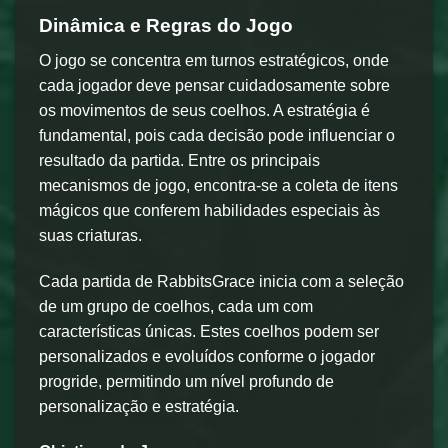
Dinâmica e Regras do Jogo
O jogo se concentra em turnos estratégicos, onde
cada jogador deve pensar cuidadosamente sobre
os movimentos de seus coelhos. A estratégia é
fundamental, pois cada decisão pode influenciar o
resultado da partida. Entre os principais
mecanismos de jogo, encontra-se a coleta de itens
mágicos que conferem habilidades especiais às
suas criaturas.
Cada partida de RabbitsGrace inicia com a seleção
de um grupo de coelhos, cada um com
características únicas. Estes coelhos podem ser
personalizados e evoluídos conforme o jogador
progride, permitindo um nível profundo de
personalização e estratégia.