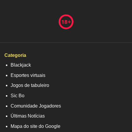
Categoria
Blackjack
Esportes virtuais
Jogos de tabuleiro
Sic Bo
Comunidade Jogadores
Últimas Notícias
Mapa do site do Google