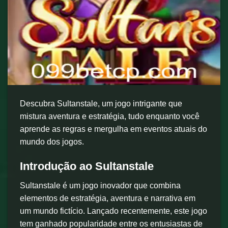
Descubra Sultanstale, um jogo intrigante que
mistura aventura e estratégia, tudo enquanto você
aprende as regras e mergulha em eventos atuais do
mundo dos jogos.
Introdução ao Sultanstale
Sultanstale é um jogo inovador que combina
elementos de estratégia, aventura e narrativa em
um mundo fictício. Lançado recentemente, este jogo
tem ganhado popularidade entre os entusiastas de