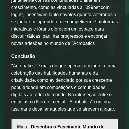
juntamente com as comunidades online em
crescimento, como as vinculadas a "099bet com
login", incentivam tanto novatos quanto veteranos a
se juntarem, aprenderem e competirem. Plataformas
interativas e fóruns oferecem um espaço para
discutir táticas, partilhar progressos e encorajar
novas adesões no mundo de "Acrobatics".
Conclusão
"Acrobatics" é mais do que apenas um jogo - é uma
celebração das habilidades humanas e da
criatividade, como evidenciado por sua crescente
popularidade em competições e comunidades
digitais ao redor do mundo. Na interseção entre o
entusiasmo físico e mental, "Acrobatics" continua
fascinar e desafiar aqueles que se atrevem a jogar.
Mais:
Descubra o Fascinante Mundo de