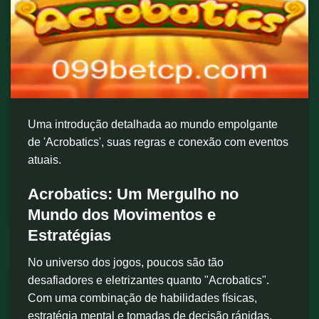
Uma introdução detalhada ao mundo empolgante
de 'Acrobatics', suas regras e conexão com eventos
atuais.
Acrobatics: Um Mergulho no
Mundo dos Movimentos e
Estratégias
No universo dos jogos, poucos são tão
desafiadores e eletrizantes quanto "Acrobatics".
Com uma combinação de habilidades físicas,
estratégia mental e tomadas de decisão rápidas,