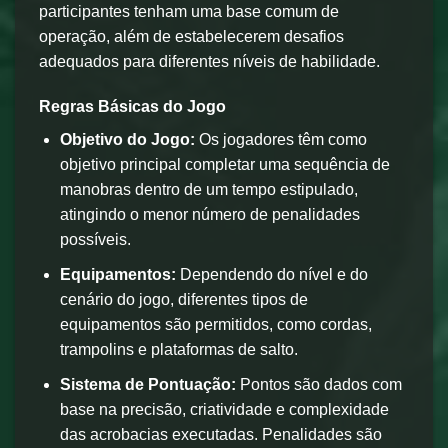
participantes tenham uma base comum de
operação, além de estabelecerem desafios
adequados para diferentes níveis de habilidade.
Regras Básicas do Jogo
Objetivo do Jogo:
Os jogadores têm como
objetivo principal completar uma sequência de
manobras dentro de um tempo estipulado,
atingindo o menor número de penalidades
possíveis.
Equipamentos:
Dependendo do nível e do
cenário do jogo, diferentes tipos de
equipamentos são permitidos, como cordas,
trampolins e plataformas de salto.
Sistema de Pontuação:
Pontos são dados com
base na precisão, criatividade e complexidade
das acrobacias executadas. Penalidades são