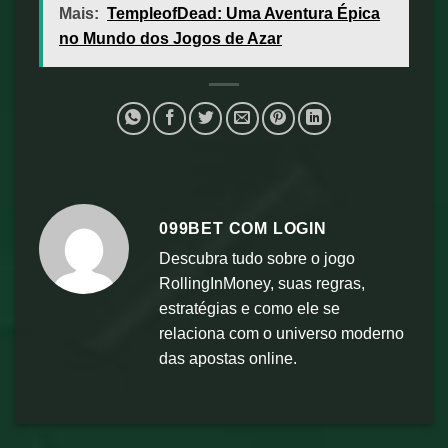
Mais:
TempleofDead: Uma Aventura Épica
no Mundo dos Jogos de Azar
099BET COM LOGIN
Descubra tudo sobre o jogo
RollingInMoney, suas regras,
estratégias e como ele se
relaciona com o universo moderno
das apostas online.