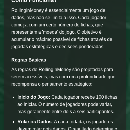
Como Funciona?
RollingInMoney é essencialmente um jogo de
dados, mas não se limita a isso. Cada jogador
começa com um certo número de fichas, que
representam a 'moeda' do jogo. O objetivo é
acumular o máximo possível de fichas através de
jogadas estratégicas e decisões ponderadas.
Regras Básicas
As regras de RollingInMoney são projetadas para
serem acessíveis, mas com uma profundidade que
recompensa o pensamento estratégico:
Início do Jogo:
Cada jogador recebe 100 fichas
ao iniciar. O número de jogadores pode variar,
mas geralmente entre dois a seis participantes.
Rolar os Dados:
A cada rodada, os jogadores
devem rolar dois dados. O resultado determina o